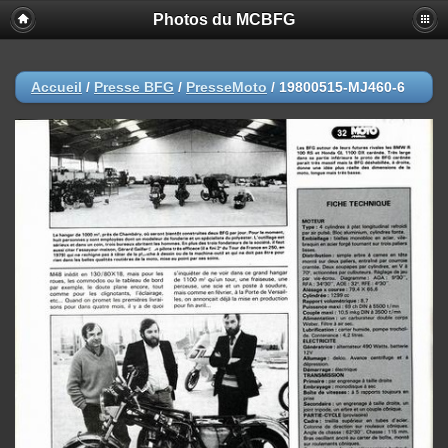
Photos du MCBFG
Accueil
/
Presse BFG
/
PresseMoto
/
19800515-MJ460-6