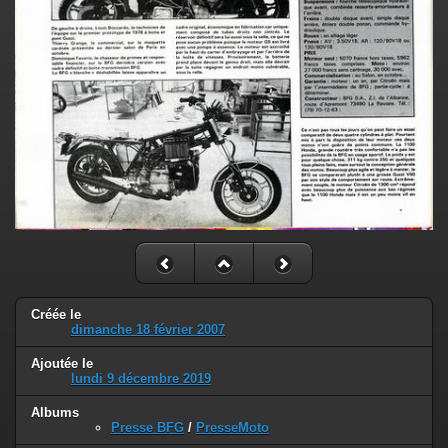
Créée le
dimanche 18 février 2007
Ajoutée le
lundi 9 décembre 2019
Albums
Presse BFG
/
PresseMoto