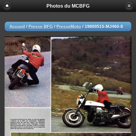
Photos du MCBFG
Accueil
/
Presse BFG
/
PresseMoto
/
19800515-MJ460-8