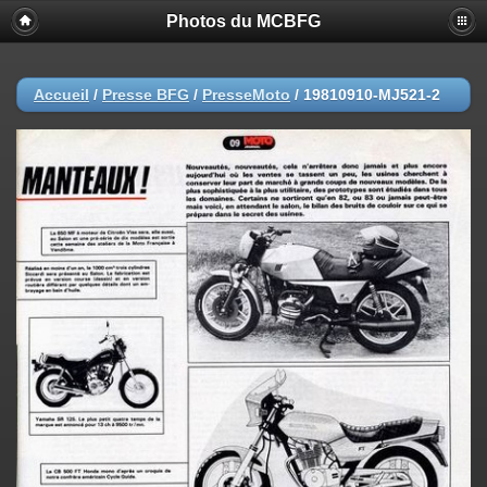
Photos du MCBFG
Accueil
/
Presse BFG
/
PresseMoto
/
19810910-MJ521-2