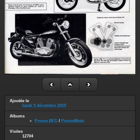
Ajoutée le
lundi 9 décembre 2019
Albums
Presse BFG
/
PresseMoto
Visites
12704