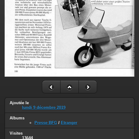
Ajoutée le
lundi 9 décembre 2019
Albums
Presse BFG
/
Etranger
Visites
13644