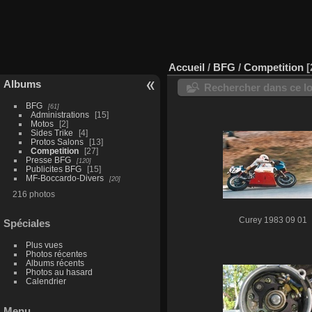
Accueil
/
BFG
/
Competition
Albums
Rechercher dans ce lo
BFG
61
Administrations
15
Motos
2
Sides Trike
4
Protos Salons
13
Competition
27
Presse BFG
120
Publicites BFG
15
MF-Boccardo-Divers
20
216 photos
Curey 1983 09 01
Spéciales
Plus vues
Photos récentes
Albums récents
Photos au hasard
Calendrier
Menu