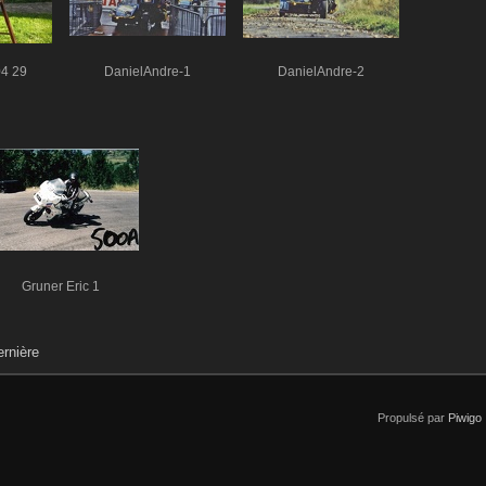
04 29
DanielAndre-1
DanielAndre-2
Gruner Eric 1
rnière
Propulsé par
Piwigo