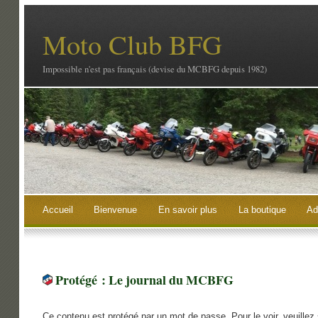
Moto Club BFG
Impossible n'est pas français (devise du MCBFG depuis 1982)
Accueil
Bienvenue
En savoir plus
La boutique
Ad
Protégé : Le journal du MCBFG
Ce contenu est protégé par un mot de passe. Pour le voir, veuillez 