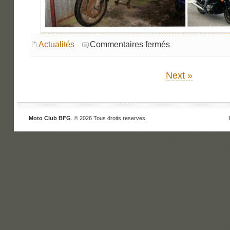
sur
Actualités
Commentaires fermés
La
vie
continue.
Next »
Moto Club BFG
. © 2026 Tous droits reserves.