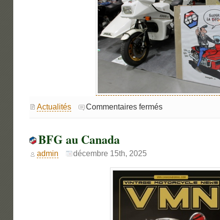
sur
Actualités
Commentaires fermés
Le
MCBFG
au
24ème
BFG au Canada
Chambéry
Auto
Rétro.
admin
décembre 15th, 2025