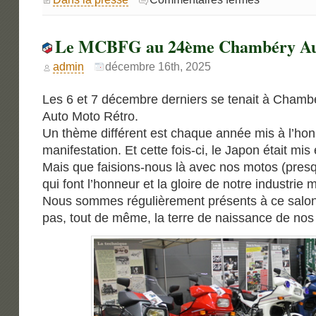
La
lettre
de
l’Odyssée
Le MCBFG au 24ème Chambéry Aut
159
admin
décembre 16th, 2025
Les 6 et 7 décembre derniers se tenait à Chambé
Auto Moto Rétro.
Un thème différent est chaque année mis à l’hon
manifestation. Et cette fois-ci, le Japon était mis
Mais que faisions-nous là avec nos motos (pres
qui font l’honneur et la gloire de notre industrie 
Nous sommes régulièrement présents à ce salon. 
pas, tout de même, la terre de naissance de nos