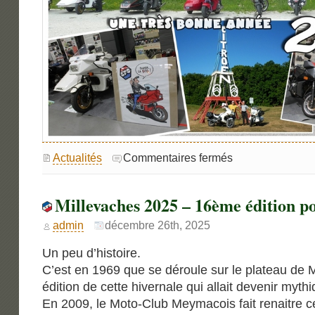
sur
Actualités
Commentaires fermés
Vœux
du
MCBFG.
Millevaches 2025 – 16ème édition p
admin
décembre 26th, 2025
Un peu d’histoire.
C’est en 1969 que se déroule sur le plateau de 
édition de cette hivernale qui allait devenir mythi
En 2009, le Moto-Club Meymacois fait renaitre ce