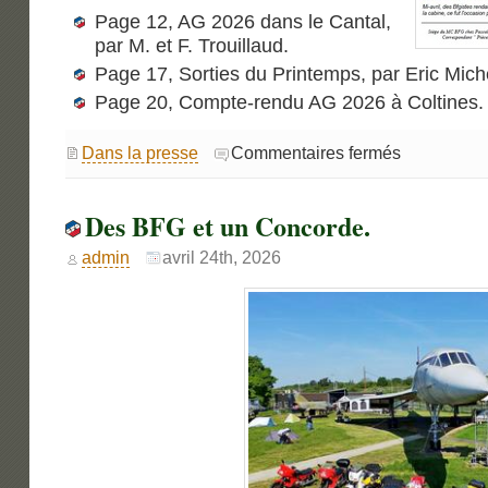
Page 12, AG 2026 dans le Cantal,
par M. et F. Trouillaud.
Page 17, Sorties du Printemps, par Eric Mic
Page 20, Compte-rendu AG 2026 à Coltines.
sur
Dans la presse
Commentaires fermés
La
lettre
de
l’Odyssée
Des BFG et un Concorde.
161
admin
avril 24th, 2026