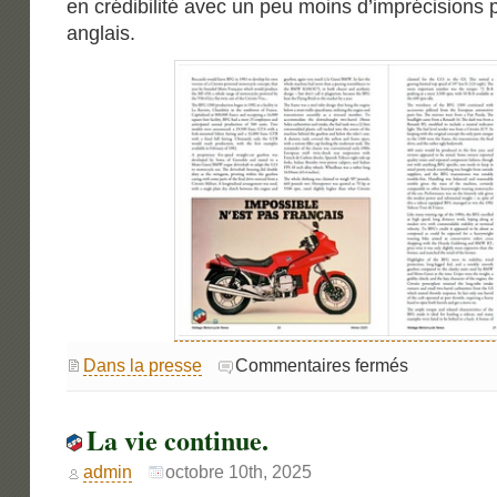
en crédibilité avec un peu moins d’imprécisions 
anglais.
sur
Dans la presse
Commentaires fermés
BFG
au
Canada
La vie continue.
admin
octobre 10th, 2025