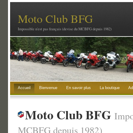
Moto Club BFG
Impossible n'est pas français (devise du MCBFG depuis 1982)
Accueil
Bienvenue
En savoir plus
La boutique
Ad
Moto Club BFG
Impos
MCBFG depuis 1982)