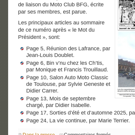
de liaison du Moto Club BFG, écrite
par ses membres, est parue.
Les principaux articles au sommaire
de ce numéro après « le Mot du
Président », sont:
Page 5, Réunion des Lafrance, par
Jean-Louis Doublet.
Page 6, Bin v’nu chez les Ch’tis,
par Monique et Francis Trouillaud.
Page 10, Salon Auto Moto Classic
de Toulouse, par Sylvie Geneste et
Didier Carrer.
Page 13, Mois de septembre
chargé, par Didier Isabelle.
Page 17, Sorties d’été et d’automne 2025, p
Page 24, La vie continue, par Marie Terrier.
sur
Dans la presse
Commentaires fermés