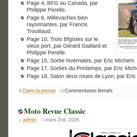
Page 4, BFG au Canada, par
Philippe Perelle.
Page 6, Millevaches bien
rayonnantes, par Francis
Trouillaud.
Page 10, Trois Bfgistes sur le
vieux port, par Gérard Gaillard et
Philippe Perelle.
Page 15, Sortie hivernales, par Eric Michem.
Page 17, Sorties du Printemps, par Eric Mic
Page 18, Salon deux roues de Lyon, par Eri
sur
Dans la presse
Commentaires fermés
La
lettre
de
l’Odyssée
Moto Revue Classic
160
admin
mars 2nd, 2026