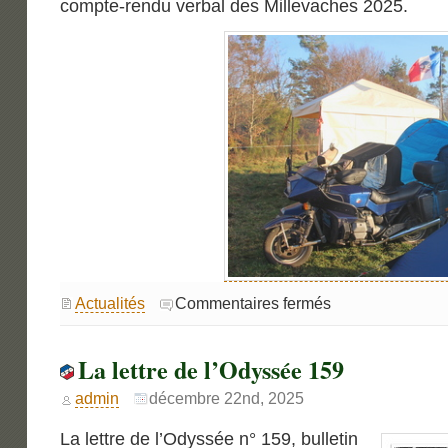
compte-rendu verbal des Millevaches 2025.
sur
Actualités
Commentaires fermés
Millevaches
2025
–
16ème
La lettre de l’Odyssée 159
édition
pour
des
BFG.
admin
décembre 22nd, 2025
La lettre de l’Odyssée n° 159, bulletin