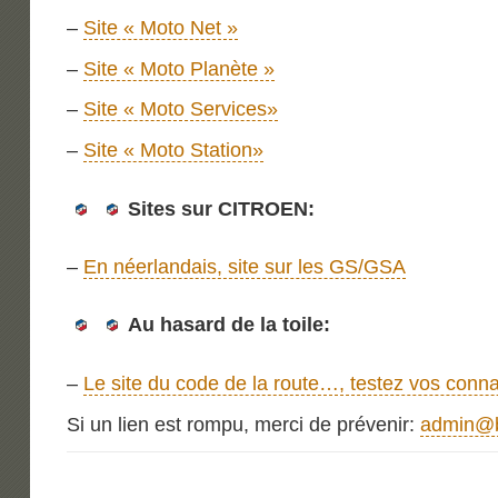
–
Site « Moto Net »
–
Site « Moto Planète »
–
Site « Moto Services»
–
Site « Moto Station»
Sites sur CITROEN:
–
En néerlandais, site sur les GS/GSA
Au hasard de la toile:
–
Le site du code de la route…, testez vos conn
Si un lien est rompu, merci de prévenir:
admin@b