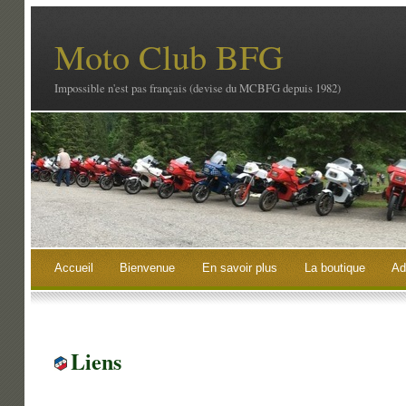
Moto Club BFG
Impossible n'est pas français (devise du MCBFG depuis 1982)
Accueil
Bienvenue
En savoir plus
La boutique
Ad
Liens