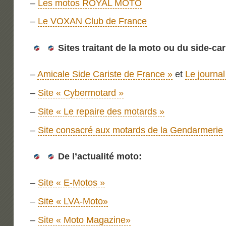
–
Les motos ROYAL MOTO
–
Le VOXAN Club de France
Sites traitant de la moto ou du side-car
–
Amicale Side Cariste de France »
et
Le journa
–
Site « Cybermotard »
–
Site « Le repaire des motards »
–
Site consacré aux motards de la Gendarmerie
De l’actualité moto:
–
Site « E-Motos »
–
Site « LVA-Moto»
–
Site « Moto Magazine»