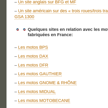
–
Un site anglais sur BFG et MF
–
Un site américain sur des « trois roues/trois t
GSA 1300
Quelques sites en relation avec les mo
fabriquées en France:
–
Les motos BPS
–
Les motos DAX
–
Les motos DFR
–
Les motos GAUTHIER
–
Les motos GNOME & RHÔNE
–
Les motos MIDUAL
–
Les motos MOTOBECANE