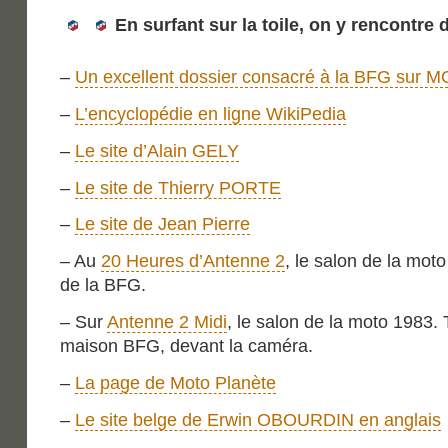
En surfant sur la toile, on y rencontre
–
Un excellent dossier consacré à la BFG s
–
L’encyclopédie en ligne WikiPedia
–
Le site d’Alain GELY
–
Le site de Thierry PORTE
–
Le site de Jean Pierre
– Au
20 Heures d’Antenne 2
, le salon de la mot
de la BFG.
– Sur
Antenne 2 Midi
, le salon de la moto 1983. 
maison BFG, devant la caméra.
–
La page de Moto Planète
–
Le site belge de Erwin OBOURDIN en anglais