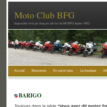
Moto Club BFG
Impossible n'est pas français (devise du MCBFG depuis 1982)
Accueil
Bienvenue
En savoir plus
La boutique
Ad
BARIGO
Toujours dans la série
“Vous avez dit motos fr