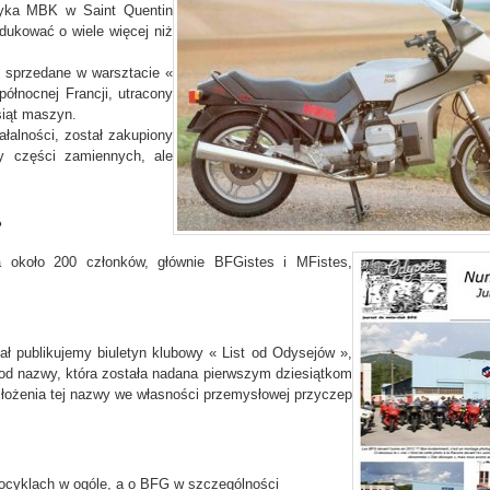
ryka MBK w Saint Quentin
odukować o wiele więcej niż
 sprzedane w warsztacie «
ółnocnej Francji, utracony
siąt maszyn.
łalności, został zakupiony
y części zamiennych, ale
?
 około 200 członków, głównie BFGistes i MFistes,
ał publikujemy biuletyn klubowy « List od Odysejów »,
 od nazwy, która została nadana pierwszym dziesiątkom
łożenia tej nazwy we własności przemysłowej przyczep
tocyklach w ogóle, a o BFG w szczególności