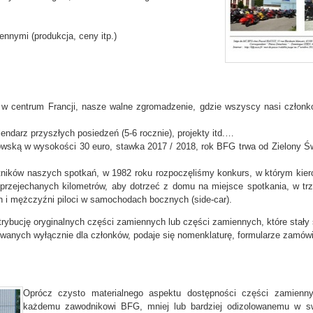
nnymi (produkcja, ceny itp.)
ie w centrum Francji, nasze walne zgromadzenie, gdzie wszyscy nasi człon
ndarz przyszłych posiedzeń (5-6 rocznie), projekty itd.…
wską w wysokości 30 euro, stawka 2017 / 2018, rok BFG trwa od Zielony Św
stników naszych spotkań, w 1982 roku rozpoczęliśmy konkurs, w którym ki
y przejechanych kilometrów, aby dotrzeć z domu na miejsce spotkania, w tr
 i mężczyźni piloci w samochodach bocznych (side-car).
strybucję oryginalnych części zamiennych lub części zamiennych, które stały
wanych wyłącznie dla członków, podaje się nomenklaturę, formularze zamówi
Oprócz czysto materialnego aspektu dostępności części zamienny
każdemu zawodnikowi BFG, mniej lub bardziej odizolowanemu w s