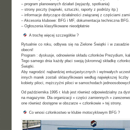
– program planowanych działań (wyjazdy, spotkania)
– strony poczty (napiwki, sztuczki, raporty z podróży itp.)
– informacje dotyczące działalności związanej z częściami zamie
– Akcesoria klubowe: BFG i MF, dokumentacja techniczna BFG.
– Ogłoszenia klasyfikowane nieodpłatnie
A trochę więcej szczegółów ?
Rytualnie co roku, odbywa się na Zielone Świątki i w zasadz
obecni!
Program : dyskusje, odnowienie składu członków Prezydium, kale
Tego samego dnia każdy płaci swoją (skromną) składkę członko
Świątki.
Aby nagrodzić najbardziej entuzjastycznych i wytrwałych ucze
innych marek zostali sklasyfikowani według największej liczb
kobiety piloci, mężczyźni piloci w samochodach jednoosobowych
Od października 1995 r. klub jest również odpowiedzialny za dy
na magazynie. Dla organizacji « części zamiennych » zarezerwo
one również dostępne w obszarze « członkowie » tej strony.
Co wnosi członkostwo w klubie motocyklowym BFG ?