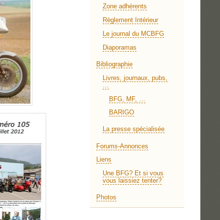
Zone adhérents
Règlement Intérieur
Le journal du MCBFG
Diaporamas
Bibliographie
Livres, journaux, pubs,
…
BFG, MF, …
BARIGO
La presse spécialisée
Forums-Annonces
Liens
Une BFG? Et si vous
vous laissiez tenter?
Photos