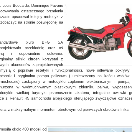
. Louis
B
occardo, Dominique
F
avario
acowywania ostatecznego brzmienia
zasie opracował kolejny motocykl z
 zobaczyc na stronie poświęconej na
tandardowe biuro BFG SA
projektowało przekładnię oraz oś
ylną i odpowiednie odlewnie.
yginalny silnik citroën korzystał z
wych akcesoriów zaprojektowanych
myślą o poprawie estetyki i funkcjonalności, nowe odlewane pokrywy 
płonnik i oryginalna pompa paliwowa ( umieszczony na końcu wałków 
mochodzie) zastąpiony w motocyklu zapłonem elektronicznym i pompą e
nurzoną w wydmuchiwanym plastikowym zbiorniku paliwa, wyposaż
tocykle wielkiej turystyki przenoszenie akatenu, integralne owiewki g
zące z Renault R5 samochodu alpejskiego oferującego zwyczajowe oznaczen
stera, z maksymalnym momentem obrotowym od pierwszych obrotów silnika
nosiła około 400 modeli od