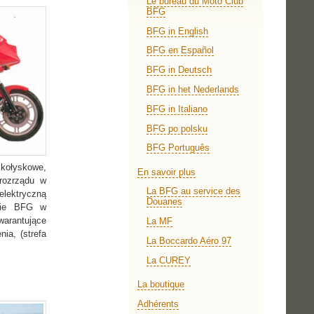
Le bureau du Moto Club
BFG
BFG in English
BFG en Español
BFG in Deutsch
BFG in het Nederlands
BFG in Italiano
BFG po polsku
BFG Português
kołyskowe,
En savoir plus
rozrządu w
La BFG au service des
lektryczną
Douanes
enie BFG w
warantujące
La MF
ia, (strefa
La Boccardo Aéro 97
La CUREY
La boutique
Adhérents