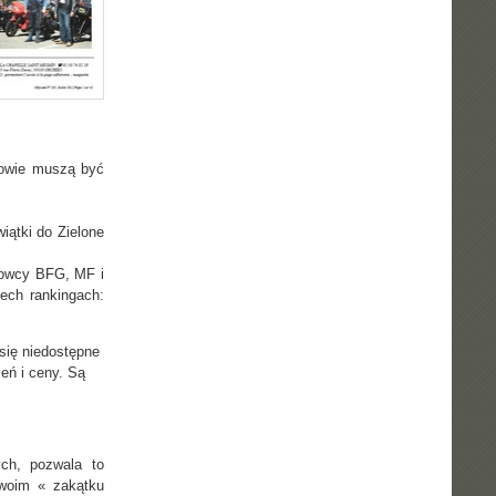
kowie muszą być
iątki do Zielone
erowcy BFG, MF i
zech rankingach:
 się niedostępne
eń i ceny. Są
ch, pozwala to
woim « zakątku