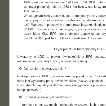
1982 roku do końca grudnia 1983 roku. Od 1984 r. fab
wznowiła produkcję, ale do 1988 r. nie była w stanie wypr
150 maszyn.
W następnym roku zapasy części « fabrycznych » zostały
precyzyjnym » producentowi « side-cars po staremu », z p
dziś. Warsztat « precyzyjny » zmontował jeszcze kilkadzie
W 1996 roku warsztat « precyzyjny », po zaprzestaniu dzia
przez Moto Club BFG, który obecnie zapewnia dostaw
produkcja BFG jest teraz dobrze i prawdziwie ukończona.
Czym jest Klub Motocyklowy BFG 
Utworzony w 1982 r., prawie równocześnie z BFG, zrzesza
rozproszonych po całej Francji, a nawet za granicą.
Jak działa to stowarzyszenie ?
Podlega prawu z 1901 r., ogłoszonemu w prefekturze. Co kwart
który jest wydawany przez członków klubu. (nazwa ta pochodzi
BFG, ale z której fabryka BFG musiała zrezygnować z powodu z
kempingowych !!)!
Co znajduje się w tym biuletynie ?
– informacje o mężczyznach i kobietach tworzących klub, o mo