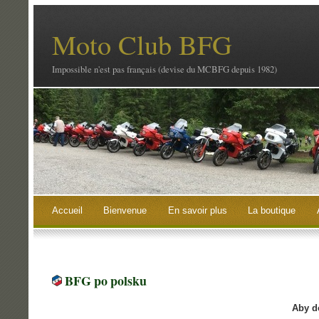
Moto Club BFG
Impossible n'est pas français (devise du MCBFG depuis 1982)
Accueil
Bienvenue
En savoir plus
La boutique
BFG po polsku
Aby d