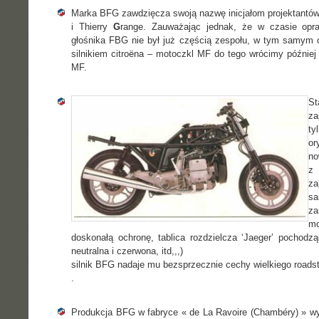
Marka BFG zawdzięcza swoją nazwę inicjałom projektantów
i Thierry
G
range. Zauważając jednak, że w czasie opr
głośnika FBG nie był już częścią zespołu, w tym samym c
silnikiem citroëna – motoczkl MF do tego wrócimy później
MF.
S
za
t
or
no
z 
za
sa
za
mo
doskonałą ochronę, tablica rozdzielcza ‘Jaeger’ pochod
neutralna i czerwona, itd,,,)
silnik BFG nadaje mu bezsprzecznie cechy wielkiego road
.
Produkcja BFG w fabryce « de La Ravoire (Chambéry) » wy