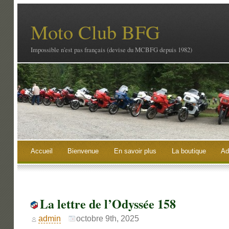
Moto Club BFG
Impossible n'est pas français (devise du MCBFG depuis 1982)
Accueil
Bienvenue
En savoir plus
La boutique
Ad
La lettre de l’Odyssée 158
admin
octobre 9th, 2025