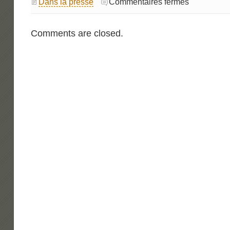
sur
Dans la presse
Commentaires fermés
La
lettre
de
l’Odyssée
Comments are closed.
158