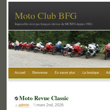
Moto Club BFG
Impossible n'est pas français (devise du MCBFG depuis 1982)
Accueil
Bienvenue
En savoir plus
La boutique
Ad
Moto Revue Classic
admin
mars 2nd, 2026