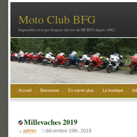
Moto Club BFG
Impossible n'est pas français (devise du MCBFG depuis 1982)
Accueil
Bienvenue
En savoir plus
La boutique
Ad
Millevaches 2019
admin
décembre 19th, 2019