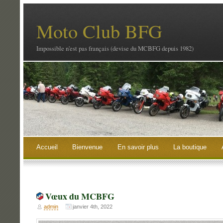
Moto Club BFG
Impossible n'est pas français (devise du MCBFG depuis 1982)
Accueil
Bienvenue
En savoir plus
La boutique
Vœux du MCBFG
admin
janvier 4th, 2022