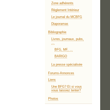
Zone adhérents
Règlement Intérieur
Le journal du MCBFG
Diaporamas
Bibliographie
Livres, journaux, pubs,
…
BFG, MF, …
BARIGO
La presse spécialisée
Forums-Annonces
Liens
Une BFG? Et si vous
vous laissiez tenter?
Photos