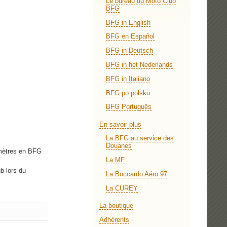
Le bureau du Moto Club
BFG
BFG in English
BFG en Español
BFG in Deutsch
BFG in het Nederlands
BFG in Italiano
BFG po polsku
BFG Português
En savoir plus
La BFG au service des
Douanes
omètres en BFG
La MF
b lors du
La Boccardo Aéro 97
La CUREY
La boutique
Adhérents