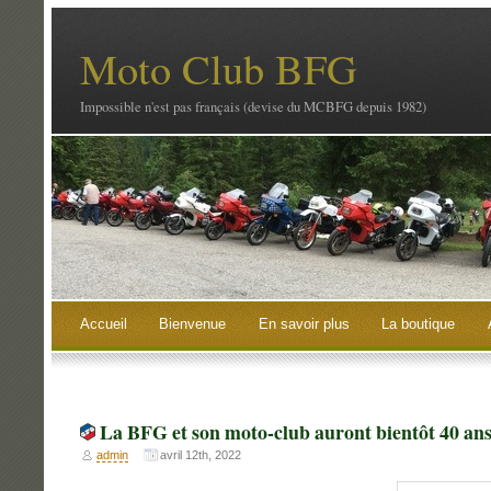
Moto Club BFG
Impossible n'est pas français (devise du MCBFG depuis 1982)
Accueil
Bienvenue
En savoir plus
La boutique
La BFG et son moto-club auront bientôt 40 ans
admin
avril 12th, 2022