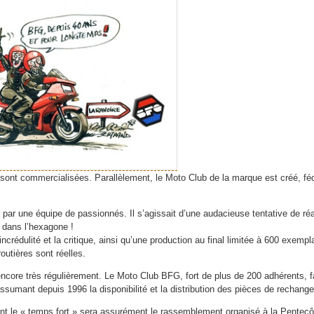
 sont commercialisées. Parallèlement, le Moto Club de la marque est créé, fé
ar une équipe de passionnés. Il s’agissait d’une audacieuse tentative de ré
s dans l’hexagone !
 l’incrédulité et la critique, ainsi qu’une production au final limitée à 600 exempl
outières sont réelles.
core très régulièrement. Le Moto Club BFG, fort de plus de 200 adhérents, faci
sumant depuis 1996 la disponibilité et la distribution des pièces de rechang
ont le « temps fort » sera assurément le rassemblement organisé à la Pentecô