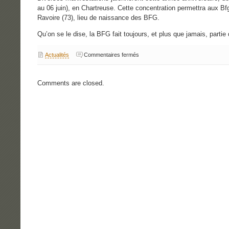
au 06 juin), en Chartreuse. Cette concentration permettra aux Bf
Ravoire (73), lieu de naissance des BFG.
Qu’on se le dise, la BFG fait toujours, et plus que jamais, parti
sur
Actualités
Commentaires fermés
La
BFG
et
son
Comments are closed.
moto-
club
auront
bientôt
40
ans.