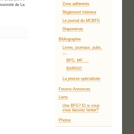
Zone adhérents
roximité de La
Règlement Intérieur
Le journal du MCBFG
Diaporamas
Bibliographie
Livres, journaux, pubs,
…
BFG, MF, …
BARIGO
La presse spécialisée
Forums-Annonces
Liens
Une BFG? Et si vous
vous laissiez tenter?
Photos