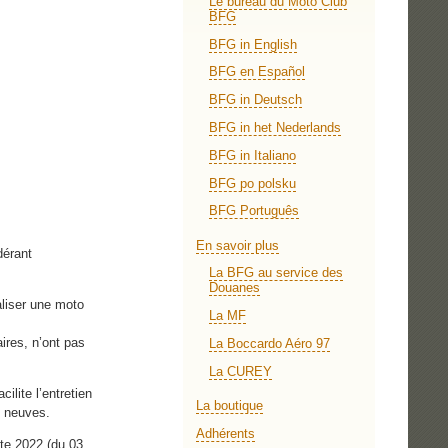
Le bureau du Moto Club
BFG
BFG in English
BFG en Español
BFG in Deutsch
BFG in het Nederlands
BFG in Italiano
BFG po polsku
BFG Português
En savoir plus
dérant
La BFG au service des
Douanes
aliser une moto
La MF
aires, n’ont pas
La Boccardo Aéro 97
La CUREY
lite l’entretien
La boutique
e neuves.
Adhérents
te 2022 (du 03