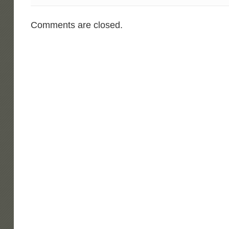
du
MCBFG.
Comments are closed.