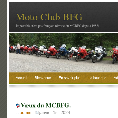
Moto Club BFG
Impossible n'est pas français (devise du MCBFG depuis 1982)
Accueil
Bienvenue
En savoir plus
La boutique
Ad
Vœux du MCBFG.
admin
janvier 1st, 2024