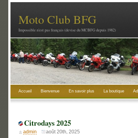
Moto Club BFG
Impossible n'est pas français (devise du MCBFG depuis 1982)
Accueil
Bienvenue
En savoir plus
La boutique
Ad
Citrodays 2025
admin
août 20th, 2025